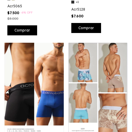
+1
Acr5065
Acr5128
$7.500
-
6
%
OFF
$7.600
$8.000
Comprar
Comprar