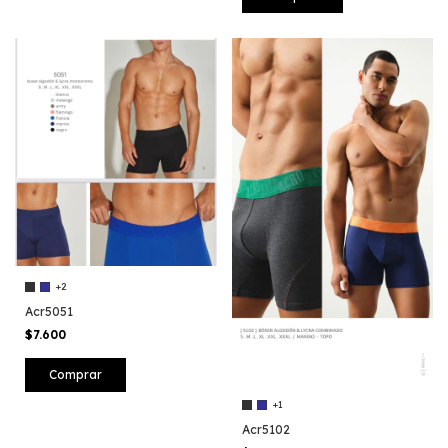
+2
Acr5051
$7.600
Comprar
+1
Acr5102