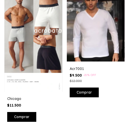
Acr7001
$9.500
-
21
%
OFF
$12.000
Comprar
Chicago
$11.500
Comprar