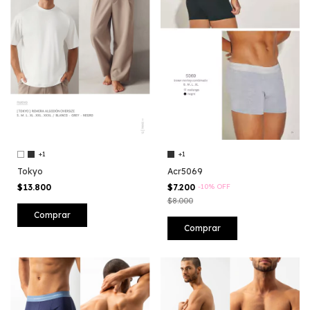
+1
+1
Tokyo
Acr5069
$13.800
$7.200
-
10
%
OFF
$8.000
Comprar
Comprar