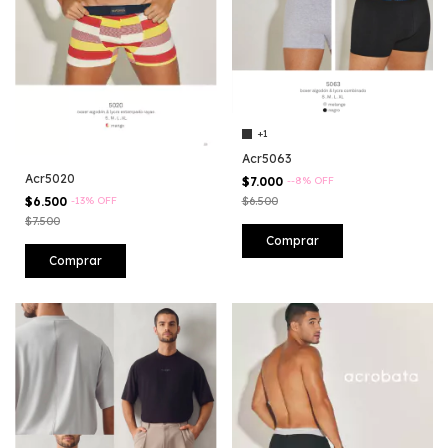
+1
Acr5063
Acr5020
$7.000
-
-8
%
OFF
$6.500
$6.500
-
13
%
OFF
$7.500
Comprar
Comprar