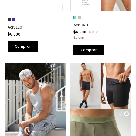
Acr5061
Acr5120
$6.500
-
13
%
OFF
$8.500
$7.500
Comprar
Comprar