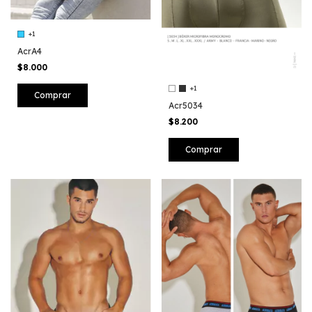
+1
AcrA4
$8.000
+1
Comprar
Acr5034
$8.200
Comprar