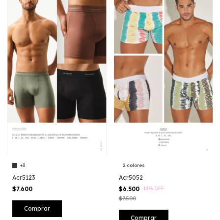
+3
2 colores
Acr5123
Acr5052
$7.600
$6.500
-
13
%
OFF
$7.500
Comprar
Comprar