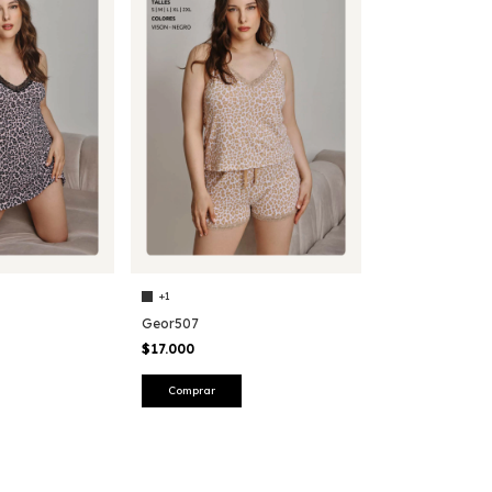
+1
Geor507
$17.000
Comprar