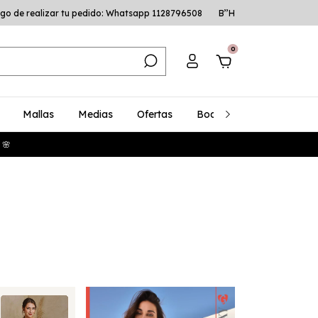
go de realizar tu pedido: Whatsapp 1128796508
B’’H
0
Mallas
Medias
Ofertas
Bodys
Talles Especia
 🌸