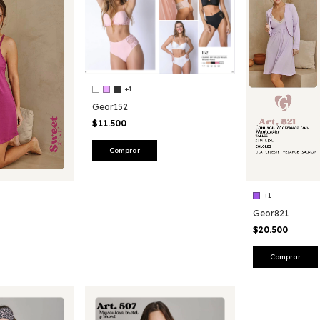
+1
Geor152
$11.500
Comprar
+1
Geor821
$20.500
Comprar