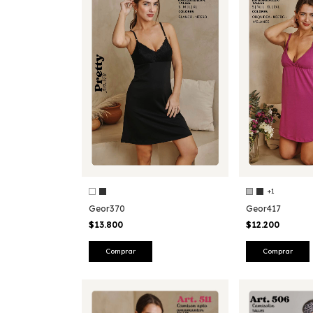
+1
Geor370
Geor417
$13.800
$12.200
Comprar
Comprar