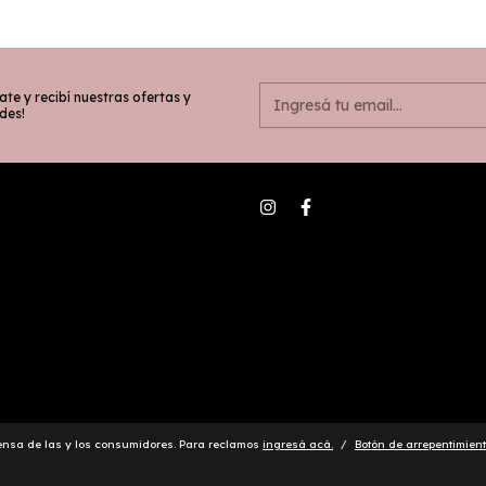
ate y recibí nuestras ofertas y
des!
ensa de las y los consumidores. Para reclamos
ingresá acá.
/
Botón de arrepentimien