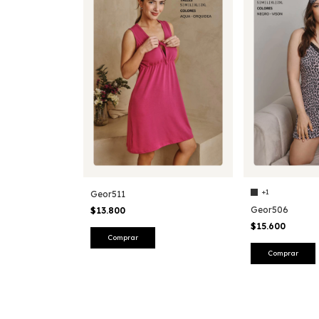
+1
Geor511
Geor506
$13.800
$15.600
Comprar
Comprar