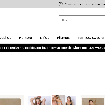
Comunicate con nosotros lue
bachas
Hombre
Niños
Pijamas
Termico/Sweater
ego de realizar tu pedido, por favor comunicate vía Whatsapp: 1128796508