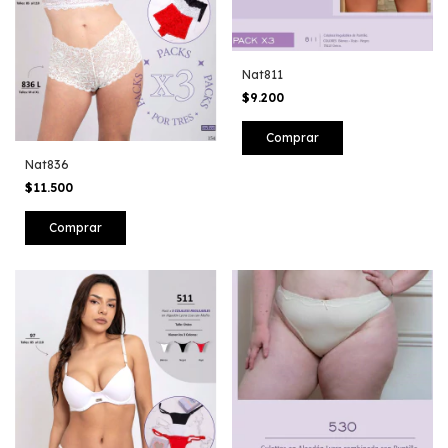
Nat811
$9.200
Nat836
$11.500
Comprar