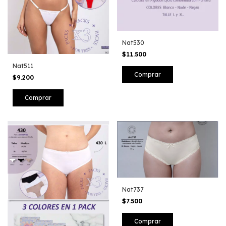
Nat530
$11.500
Nat511
Comprar
$9.200
Nat737
$7.500
Comprar