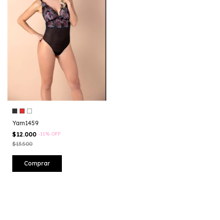
Yam1459
$12.000
-
11
%
OFF
$13.500
Comprar