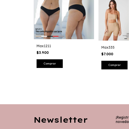
Max1211
Max335
$3.900
$7.000
Comprar
Comprar
Newsletter
¡Registr
noveda