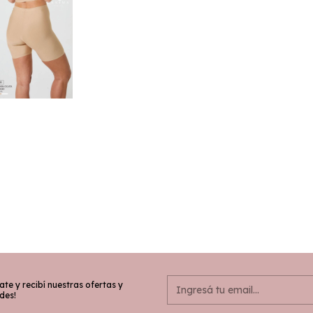
ate y recibí nuestras ofertas y
des!