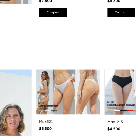
$2.800
$4.200
Comprar
Comprar
Max321
Max1213
$3.500
$4.500