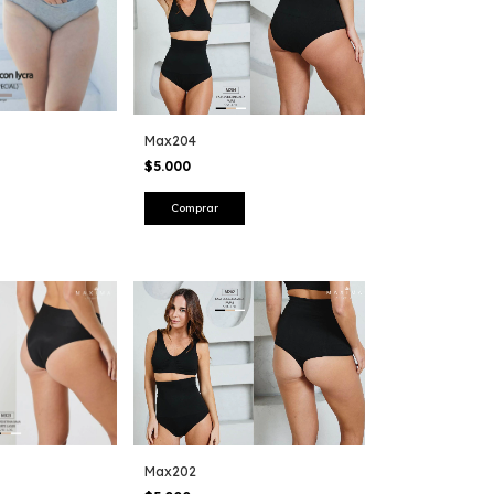
Max204
$5.000
Comprar
Max202