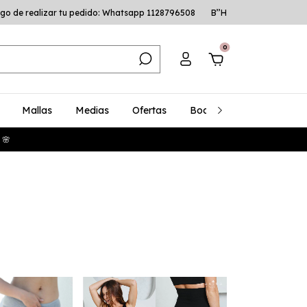
go de realizar tu pedido: Whatsapp 1128796508
B’’H
0
Mallas
Medias
Ofertas
Bodys
Talles Especia
 🌸