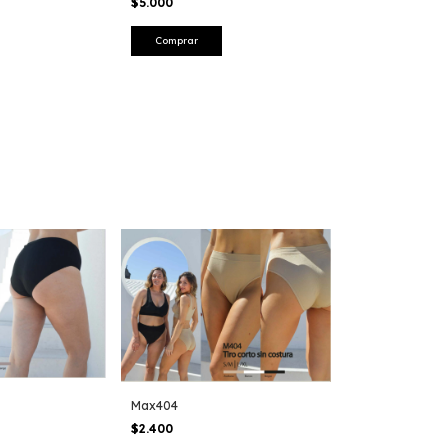
$5.000
Comprar
Max404
$2.400