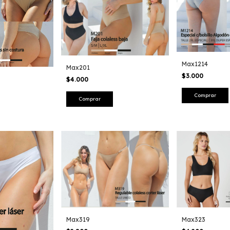
Max1214
Max201
$3.000
$4.000
Comprar
Comprar
Max319
Max323