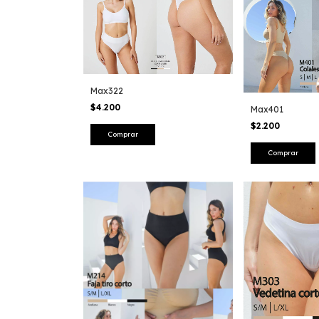
Max322
$4.200
Max401
$2.200
Comprar
Comprar