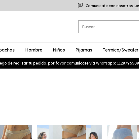
Comunicate con nosotros lue
bachas
Hombre
Niños
Pijamas
Termico/Sweater
ego de realizar tu pedido, por favor comunicate vía Whatsapp: 1128796508