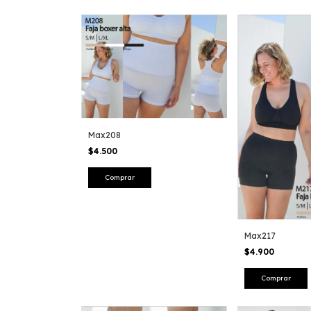
Max208
$4.500
Comprar
Max217
$4.900
Comprar