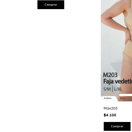
Comprar
Max203
$4.100
Comprar