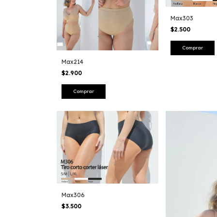
Max303
$2.500
Comprar
Max214
$2.900
Comprar
Max306
$3.500