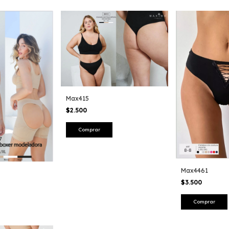
Max415
$2.500
Comprar
Max4461
$3.500