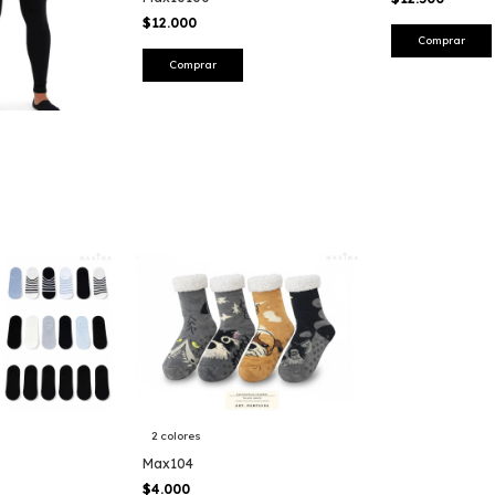
$12.000
Comprar
2 colores
Max104
$4.000