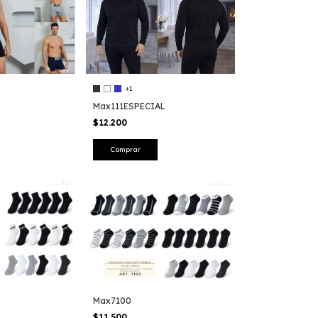
+1
Max111ESPECIAL
$12.200
Comprar
Max7100
$11.500