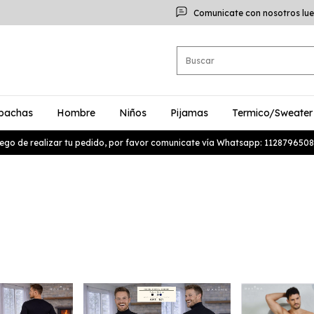
Comunicate con nosotros lue
bachas
Hombre
Niños
Pijamas
Termico/Sweater
ego de realizar tu pedido, por favor comunicate vía Whatsapp: 1128796508