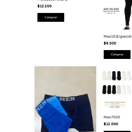
$12.200
Comprar
Max101Especial
$8.500
Comprar
Max7000
$12.000