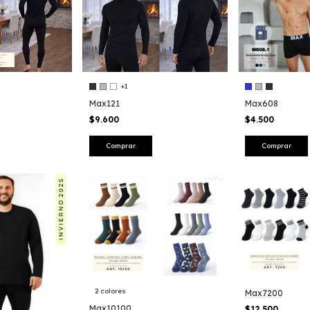
+1
Max121
Max608
$9.600
$4.500
Comprar
Comprar
2 colores
Max7200
Max10100
$12.500