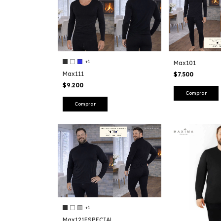
+1
Max101
Max111
$7.500
$9.200
Comprar
Comprar
+1
Max121ESPECIAL