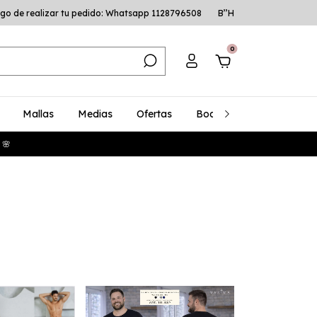
go de realizar tu pedido: Whatsapp 1128796508
B’’H
0
Mallas
Medias
Ofertas
Bodys
Talles Especia
 🌸