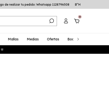
go de realizar tu pedido: Whatsapp 1128796508
B’’H
0
Mallas
Medias
Ofertas
Bodys
Talles Especia
 🌸