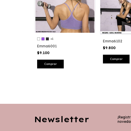
+1
Emma6102
Emma6001
$9.800
$9.100
Comprar
Comprar
Newsletter
¡Registr
noveda