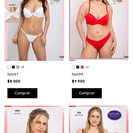
+3
+2
Nat97
Nat99
$8.000
$9.900
Comprar
Comprar