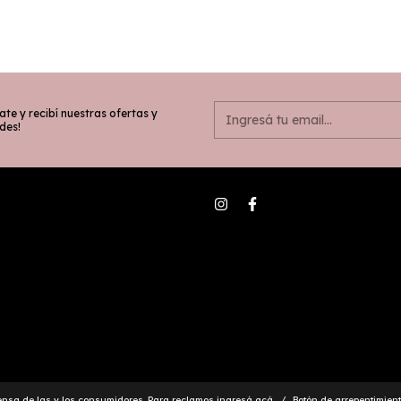
ate y recibí nuestras ofertas y
des!
ensa de las y los consumidores. Para reclamos
ingresá acá.
/
Botón de arrepentimien