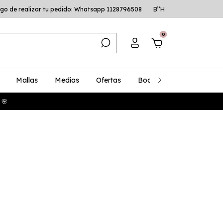
go de realizar tu pedido: Whatsapp 1128796508
B’’H
0
Mallas
Medias
Ofertas
Bodys
Talles Especia
 🌸