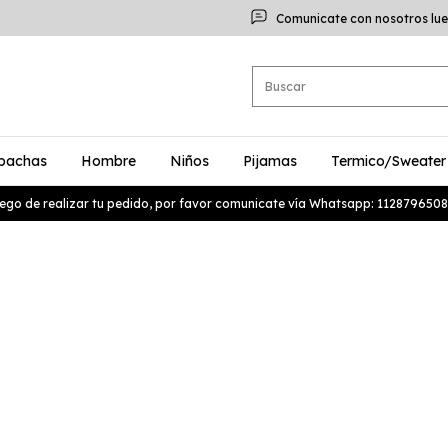
Comunicate con nosotros lue
bachas
Hombre
Niños
Pijamas
Termico/Sweater
ego de realizar tu pedido, por favor comunicate vía Whatsapp: 1128796508