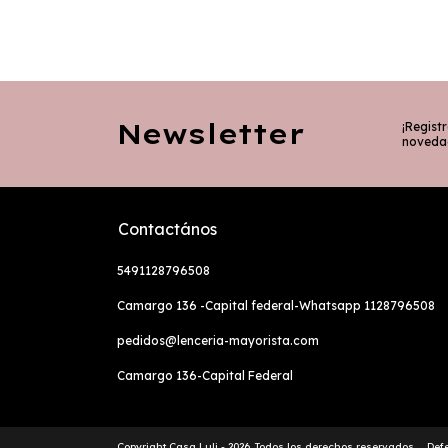
Newsletter
¡Registr
noveda
Contactános
5491128796508
Camargo 136 -Capital federal-Whatsapp 1128796508
pedidos@lenceria-mayorista.com
Camargo 136-Capital Federal
Copyright Casa Luli - 2026. Todos los derechos reservados.
Def