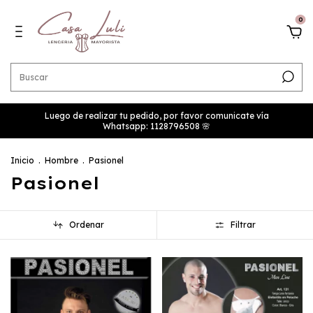
0
Luego de realizar tu pedido, por favor comunicate vía
Whatsapp: 1128796508 🌸
Inicio
.
Hombre
.
Pasionel
Pasionel
Ordenar
Filtrar