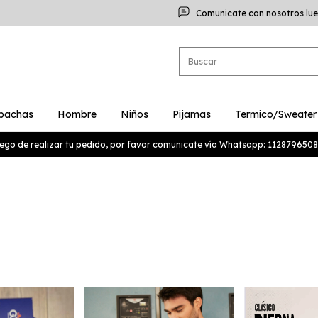
Comunicate con nosotros lue
bachas
Hombre
Niños
Pijamas
Termico/Sweater
ego de realizar tu pedido, por favor comunicate vía Whatsapp: 1128796508