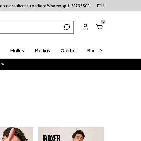
go de realizar tu pedido: Whatsapp 1128796508
B’’H
0
Mallas
Medias
Ofertas
Bodys
Talles Especia
 🌸