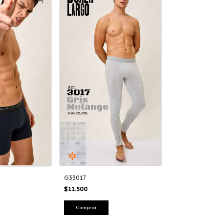
G33017
$11.500
Comprar