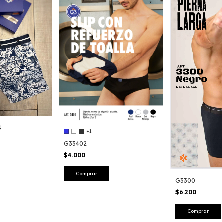
S
+1
G33402
$4.000
Comprar
G3300
$6.200
Comprar