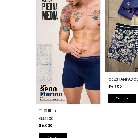
G3ESTAMPADO
$6.900
Comprar
+1
G33200
$6.000
Comprar