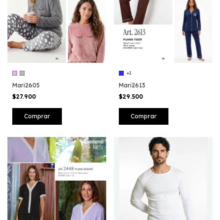
+1
Mari2605
Mari2613
$27.900
$29.500
Comprar
Comprar