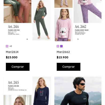
+1
Mari2614
Mari2662
$23.000
$15.900
Comprar
Comprar