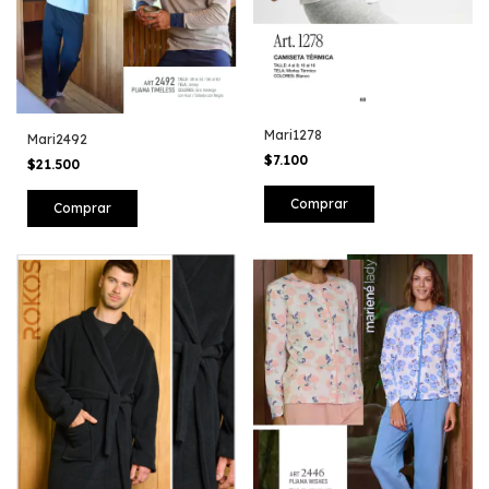
Mari1278
Mari2492
$7.100
$21.500
Comprar
Comprar