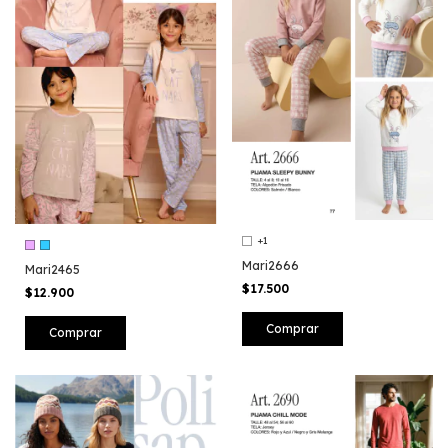
+1
Mari2666
Mari2465
$17.500
$12.900
Comprar
Comprar