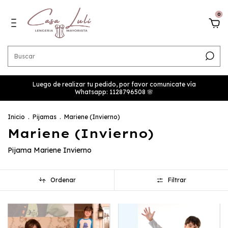
0
Luego de realizar tu pedido, por favor comunicate vía
Whatsapp: 1128796508 🌸
Inicio
.
Pijamas
.
Mariene (Invierno)
Mariene (Invierno)
Pijama Mariene Invierno
Ordenar
Filtrar