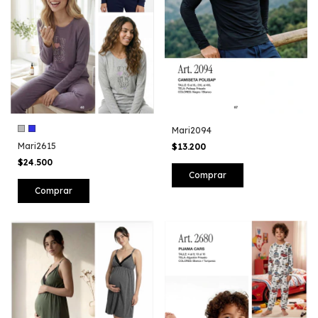
Mari2094
Mari2615
$13.200
$24.500
Comprar
Comprar