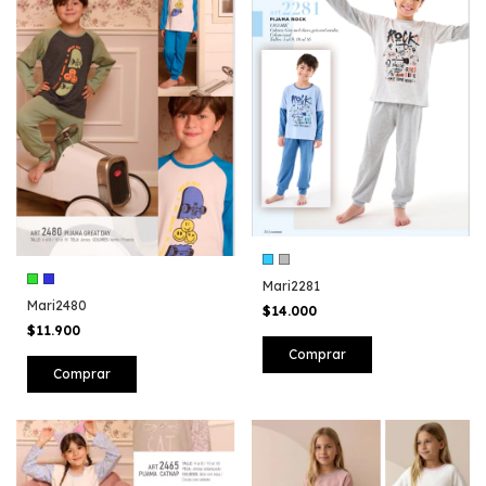
Mari2281
Mari2480
$14.000
$11.900
Comprar
Comprar