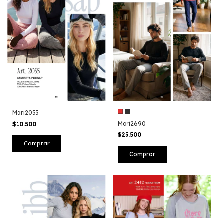
Mari2055
Mari2690
$10.500
$23.500
Comprar
Comprar