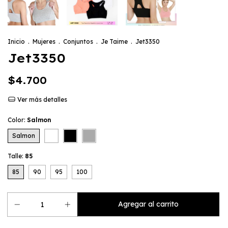
Inicio
.
Mujeres
.
Conjuntos
.
Je Taime
.
Jet3350
Jet3350
$4.700
Ver más detalles
Color:
Salmon
Salmon
Talle:
85
85
90
95
100