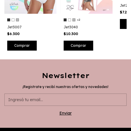
Jet26
$7.20
+2
C
Jet3007
Jet3040
$6.300
$10.300
Comprar
Comprar
Newsletter
¡Registrate y recibí nuestras ofertas y novedades!